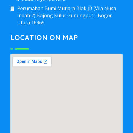
Perumahan Bumi Mutiara Blok JB (Vila Nusa
Indah 2) Bojong Kulur Gunungputri Bogor
Utara 16969
LOCATION ON MAP